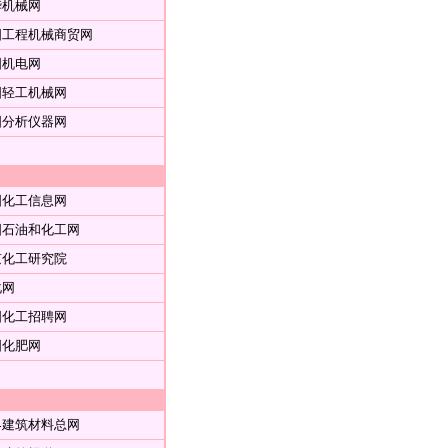
华机械网
国工程机械商贸网
国机电网
国轻工机械网
国分析仪器网
国化工信息网
国石油和化工网
京化工研究院
化网
国化工招聘网
国化肥网
界建筑材料总网