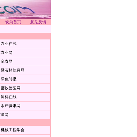
设为首页
意见反馈
国农业在线
东农业网
国金农网
国经济林信息网
国绿色时报
国畜牧兽医网
国饲料在线
国水产资讯网
方渔网
国机械工程学会