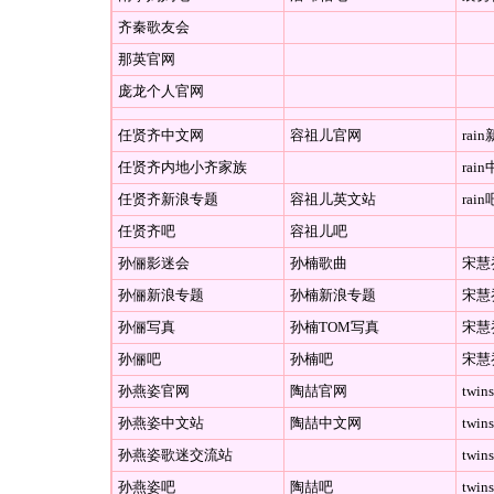
齐秦歌友会
那英官网
庞龙个人官网
任贤齐中文网
容祖儿官网
rai
任贤齐内地小齐家族
rai
任贤齐新浪专题
容祖儿英文站
rain
任贤齐吧
容祖儿吧
孙俪影迷会
孙楠歌曲
宋慧
孙俪新浪专题
孙楠新浪专题
宋慧
孙俪写真
孙楠TOM写真
宋慧
孙俪吧
孙楠吧
宋慧
孙燕姿官网
陶喆官网
twi
孙燕姿中文站
陶喆中文网
twi
孙燕姿歌迷交流站
twi
孙燕姿吧
陶喆吧
twin