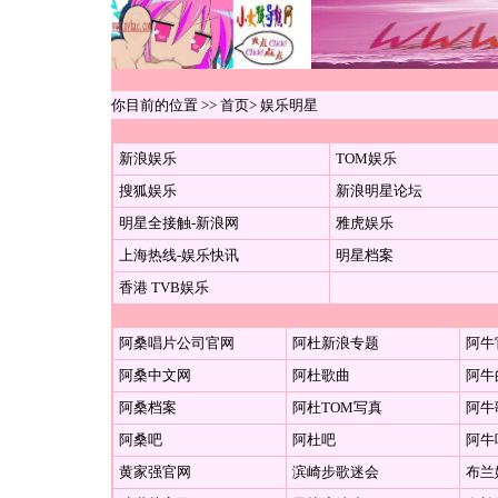
你目前的位置 >>
首页
> 娱乐明星
新浪娱乐
TOM娱乐
搜狐娱乐
新浪明星论坛
明星全接触-新浪网
雅虎娱乐
上海热线-娱乐快讯
明星档案
香港
TVB
娱乐
阿桑唱片公司官网
阿杜新浪专题
阿牛
阿桑中文网
阿杜歌曲
阿牛
阿桑档案
阿杜TOM写真
阿牛
阿桑吧
阿杜吧
阿牛
黄家强官网
滨崎步歌迷会
布兰