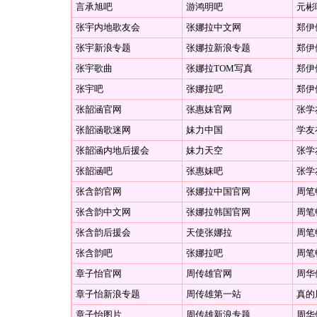
言承旭吧
游鸿明吧
元彬
张宇内地歌友会
张娜拉中文网
郑伊健
张宇新浪专题
张娜拉新浪专题
郑伊
张宇歌曲
张娜拉TOM写真
郑伊
张宇吧
张娜拉吧
郑伊
张韶涵官网
张惠妹官网
张学
张韶涵歌迷网
妹力中国
学友
张韶涵内地后援会
妹力天空
张学友
张韶涵吧
张惠妹吧
张学
张含韵官网
张娜拉中国官网
周笔
张含韵中文网
张娜拉韩国官网
周笔
张含韵后援会
天使张娜拉
周笔
张含韵吧
张娜拉吧
周笔
章子怡官网
周传雄官网
周华
章子怡新浪专题
周传雄第一站
真的
章子怡图片
周传雄新浪专题
周华