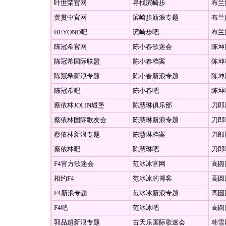
叶世荣官网
寻找滨崎步
布兰
黄贯中官网
滨崎步新浪专题
布兰
BEYOND吧
滨崎步吧
布兰
陈冠希官网
陈小春歌迷会
陈坤
陈冠希国际联盟
陈小春档案
陈坤
陈冠希新浪专题
陈小春新浪专题
陈坤
陈冠希吧
陈小春吧
陈坤
蔡依林JOLIN城堡
陈慧琳俱乐部
刀郎
蔡依林国际歌友会
陈慧琳新浪专题
刀郎
蔡依林新浪专题
陈慧琳档案
刀郎
蔡依林吧
陈慧琳吧
刀郎
F4官方歌迷会
范冰冰官网
高圆
相约F4
范冰冰的博客
高圆
F4新浪专题
范冰冰新浪专题
高圆
F4吧
范冰冰吧
高圆
郭品超新浪专题
古天乐国际歌迷会
韩雪